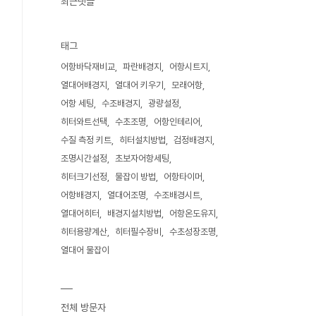
최근댓글
태그
어항바닥재비교
파란배경지
어항시트지
열대어배경지
열대어 키우기
모래어항
어항 세팅
수조배경지
광량설정
히터와트선택
수초조명
어항인테리어
수질 측정 키트
히터설치방법
검정배경지
조명시간설정
초보자어항세팅
히터크기선정
물잡이 방법
어항타이머
어항배경지
열대어조명
수조배경시트
열대어히터
배경지설치방법
어항온도유지
히터용량계산
히터필수장비
수초성장조명
열대어 물잡이
전체 방문자