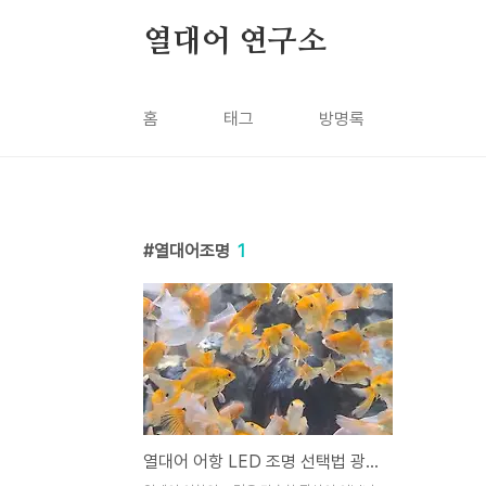
본문 바로가기
열대어 연구소
홈
태그
방명록
열대어조명
1
열대어 어항 LED 조명 선택법 광량, 색온도, 시간 설정